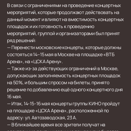
В связи с ограничениями на проведение концертных
мероприятий, которые продолжают действовать на
данный момент и влияют на вместимость концертных
площадок и их готовность к проведению
мероприятий, группой и организаторами был принят
ряд решений:
— Перенести московские концерты, которые должны
состояться 14–15 мая в Москве на площадке «ВТБ
Арена», на «ЦСКА Арену».
— Также из-за действующих ограничений в Москве,
допускающих заполняемость концертных площадок
на 50%, и большим спросом на билеты, принято
решение по добавлению ещё одного концертного дня
16 мая.
— Итак, 14-15-16 мая концерты группы КИНО пройдут
на площадке «ЦСКА Арена», расположенной по
адресу: ул. Автозаводская, 23 А.
— В ближайшее время все зрители получат на