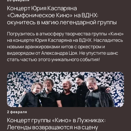
Концерт Юрия Каспаряна
«Симфоническое Кино» на ВДНХ:
окунитесь в магию легендарной группы
Погрузитесь в атмосферу творчества группы «Кино»
на концерте Юрия Каспаряна на ВДНХ. Насладитесь
новыми аранжировками хитов с оркестром и
видеорядом от Александра Цоя. Не упустите шанс
стать частью этого уникального события!
2 февраля
Концерт группы «Кино» в Лужниках:
Легенды возвращаются на сцену