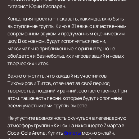
гитарист Юрий Каспарян.
Концепция проекта – показать, каким должно быть
выступление группы Кино в 21 веке, с качественным
современным звуком и продуманным сценическим
шоу. В основном, будут исполняться песни,
максимально приближенные к оригиналу, но не
обойдется и без небольших импровизаций и новых
творческих читок.
Важно отметить, что каждый из участников –
Тихомиров и Титов, отвечает за свой период
творчества, поздний и ранний, соответственно. При
этом, также есть песни, которые будут исполнены
всеми участниками группы вместе.
Не упустите возможность окунуться в легендарную
атмосферу группы «Кино» на их концерте 7 марта в
Coca-Cola Arena. Купить
билеты
можно онлайн,