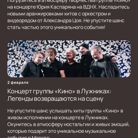
Погрузитесь в атмосферу творчества группы «Кино»
на концерте Юрия Каспаряна на ВДНХ. Насладитесь
новыми аранжировками хитов с оркестром и
видеорядом от Александра Цоя. Не упустите шанс
стать частью этого уникального события!
2 февраля
Концерт группы «Кино» в Лужниках:
Легенды возвращаются на сцену
Не упустите шанс услышать хиты группы «Кино» в
живом исполнении на концерте в Лужниках.
Окунитесь в атмосферу ностальгии и живых эмоций,
которые подарит это уникальное музыкальное
событие в Москве.