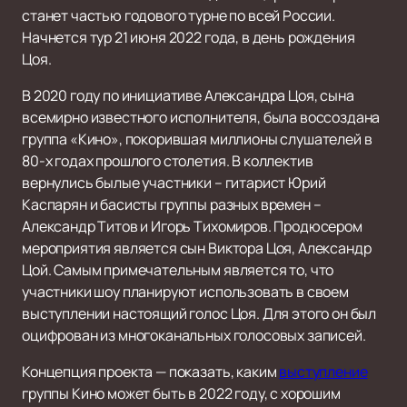
станет частью годового турне по всей России.
Начнется тур 21 июня 2022 года, в день рождения
Цоя.
В 2020 году по инициативе Александра Цоя, сына
всемирно известного исполнителя, была воссоздана
группа «Кино», покорившая миллионы слушателей в
80-х годах прошлого столетия. В коллектив
вернулись былые участники – гитарист Юрий
Каспарян и басисты группы разных времен –
Александр Титов и Игорь Тихомиров. Продюсером
мероприятия является сын Виктора Цоя, Александр
Цой. Самым примечательным является то, что
участники шоу планируют использовать в своем
выступлении настоящий голос Цоя. Для этого он был
оцифрован из многоканальных голосовых записей.
Концепция проекта — показать, каким
выступление
группы Кино может быть в 2022 году, с хорошим