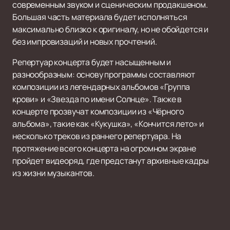
современным звуком и сценическим продакшеном.
Большая часть материала будет исполняться
максимально близко к оригиналу, но не обойдется и
без импровизаций и новых прочтений.
Репертуар концерта будет насыщенным и
разнообразным: основу программы составляют
композиции из легендарных альбомов «Группа
крови» и «Звезда по имени Солнце». Также в
концерте прозвучат композиции из «Чёрного
альбома», такие как «Кукушка», «Кончится лето» и
несколько треков из раннего репертуара. На
протяжение всего концерта на огромном экране
пройдет видеоряд, где предстанут архивные кадры
из жизни музыкантов.