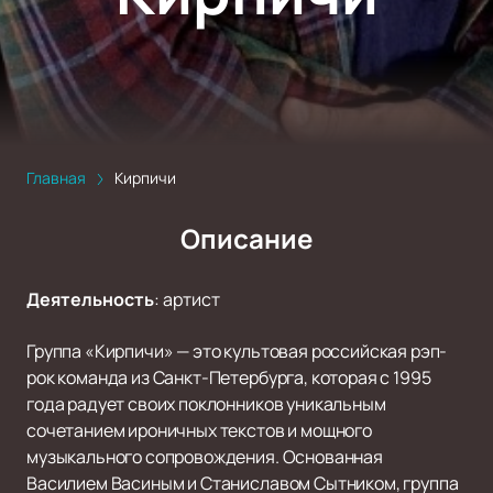
Главная
Кирпичи
Описание
Деятельность
:
артист
Группа «Кирпичи» — это культовая российская рэп-
рок команда из Санкт-Петербурга, которая с 1995
года радует своих поклонников уникальным
сочетанием ироничных текстов и мощного
музыкального сопровождения. Основанная
Василием Васиным и Станиславом Сытником, группа