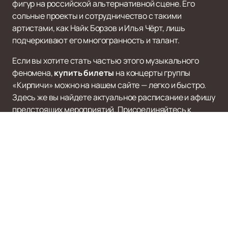
фигур на российской альтернативной сцене. Его
сольные проекты и сотрудничество с такими
артистами, как Найк Борзов и Илья Чёрт, лишь
подчеркивают его многогранность и талант.
Если вы хотите стать частью этого музыкального
феномена,
купить билеты
на концерты группы
«Кирпичи» можно на нашем сайте — легко и быстро.
Здесь же вы найдете актуальное расписание и афишу
предстоящих мероприятий. Присоединяйтесь к
многотысячной армии поклонников и окунитесь в
атмосферу настоящего российского рэп-рока.