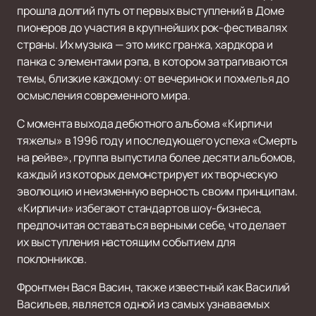
прошла долгий путь от первых выступлений в Доме
пионеров до участия в крупнейших рок-фестивалях
страны. Их музыка — это микс гранжа, хардкора и
панка с элементами рэпа, в котором затрагиваются
темы, близкие каждому: от вечеринок и похмелья до
осмысления современного мира.
С момента выхода дебютного альбома «Кирпичи
тяжелы» в 1996 году и последующего успеха «Смерть
на рейве», группа выпустила более десяти альбомов,
каждый из которых демонстрирует их творческую
эволюцию и неизменную верность своим принципам.
«Кирпичи» избегают стандартов шоу-бизнеса,
предпочитая оставаться верными себе, что делает
их выступления настоящим событием для
поклонников.
Фронтмен Вася Васин, также известный как Василий
Васильев, является одной из самых узнаваемых