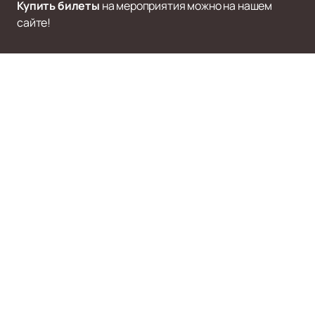
Купить билеты
на мероприятия можно на нашем
сайте!
Наверх
ГРУППА КИНО
Афиша и Билеты
Новости
О группе Кино