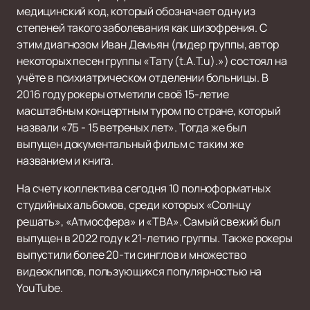
медицинский код, который обозначает одну из
степеней такого заболевания как шизофрения. С
этим диагнозом Иван Демьян (лидер группы, автор
некоторых песен группы «Тату (t.A.T.u).») состоял на
учёте в психиатрическом отделении больницы. В
2016 году рокеры отметили своё 15-летие
масштабным концертным туром по стране, который
назвали «7Б - 15 ветреных лет». Тогда же был
выпущен документальный фильм с таким же
названием и книга.
На счету коллектива сегодня 10 полноформатных
студийных альбомов, среди которых «Солнцу
решать», «Атмосфера» и «ТВА». Самый свежий был
выпущен в 2022 году к 21-летию группы. Также рокеры
выпустили более 20-ти синглов и множество
видеоклипов, пользующихся популярностью на
YouTube.