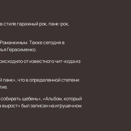
 стиле гаражный рок, панк-рок,
Романкиным. Также сегодня в
лья Герасименко.
происходило от известного чит-кода из
й панк», что в определенной степени
тие.
 собирать щебень», «Альбом, который
На вырост» был записан на игрушечном