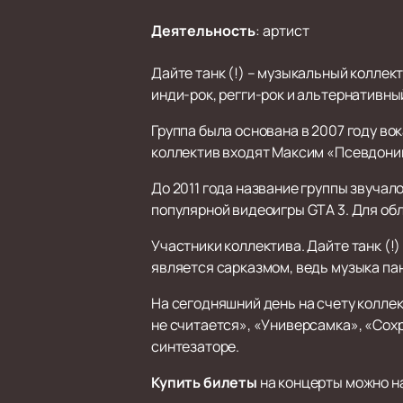
Деятельность
:
артист
Дайте танк (!) – музыкальный коллек
инди-рок, регги-рок и альтернативный
Группа была основана в 2007 году в
коллектив входят Максим «Псевдоним
До 2011 года название группы звучало
популярной видеоигры GTA 3. Для обл
Участники коллектива. Дайте танк (!
является сарказмом, ведь музыка па
На сегодняшний день на счету коллек
не считается», «Универсамка», «Сохр
синтезаторе.
Купить билеты
на концерты можно н