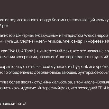
тив из подмосковного города Коломны, исполняющий музыку в
 рок.
окалистом Дмитрием Мозжухиным и гитаристом Александром 
» Кульша, Сергей «Raen» Акимов, Александр Тимофеев и И
 как Give Us A Tank (!). Интересный факт, что это название 
егчения восприятия, название было переведено на русский.
) характеризуют стиль своей музыки как shy-punk или «робки
нк по определению довольно вызывающее, бунтарское собы
тива более десяти студийных альбомов, в том числе «Время
анить как» и другие. Интересный факт, что последний EP «
а нашем сайте!