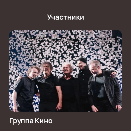
атмосферу андеграунда 1980-1990х годов,
царившую в русском роке конца прошлого века.
Где пройдет концерт группы “Кино” в
Участники
Красноярске?
Представление “Кино” планируется провести на
“Платинум Арене” – современном спортивно-
развлекательном комплексе, принимающем
спортивные и культурные события. На стадионе
проводился чемпионат России по фигурному
катанию. Он выступает домашней площадкой
хоккейного клуба КХЛ “Сокол”. Вместимость
“Платинум Арены” составляет 7 000 зрителей.
Как купить билеты на концерт “Кино” в
Красноярске 11 ноября?
Забронировать места на выступление
легендарного рок-коллектива “Кино” можно на
нашем сайте. Заказ можно сделать всего за
Группа Кино
несколько минут: выберите свободное место на