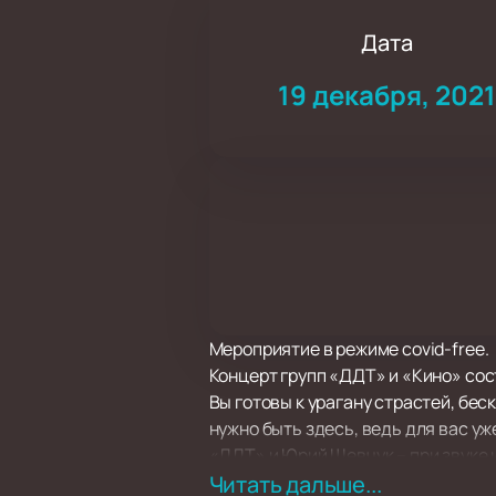
Дата
19 декабря, 202
Мероприятие в режиме covid-free.
Концерт групп «ДДТ» и «Кино» сост
Вы готовы к урагану страстей, бес
нужно быть здесь, ведь для вас 
«ДДТ» и Юрий Шевчук – при звуке 
Весна», «Дождь», «Родина», «Прощ
Читать дальше...