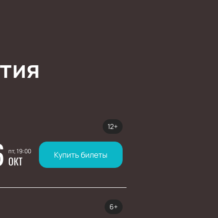
тия
12+
6
пт, 19:00
Купить билеты
ОКТ
6+