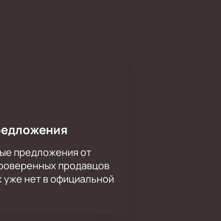
уже 4 десятилетия! Альбомы,
олом 80-х и ориентиром для
ратить два часа на дорогу к кассе
ите на наш сайт и бронируйте
редложения
ые предложения от
проверенных продавцов
х уже нет в официальной