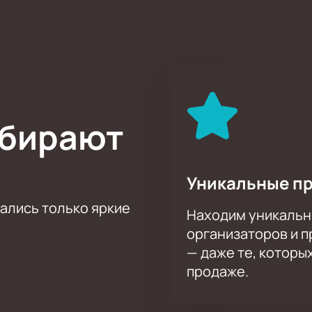
лой дядя» и другие. Как бы то ни было, коллектив на сцене 
 знаковых рок-фестивалях – все это есть в их истории.
его 9 лет. Но этого ей хватило с лихвой, чтобы стать симв
 на концерт группы «ДДТ» и «Кино» можно на нашем сайте. Т
озрительно низкими ценами вызывают сомнение? Тогда заход
ам за пару минут!
ыбирают
Уникальные п
тались только яркие
Находим уникальн
организаторов и 
— даже те, которы
продаже.