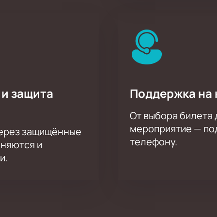
 и защита
Поддержка на 
От выбора билета 
мероприятие — под
через защищённые
телефону.
аняются и
и.