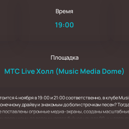
Время
1
19:00
Площадка
МТС Live Холл (Music Media Dome)
оится 4 ноября в 19:00 и 21:00 соответственно, в клубе Mus
конечному драйву и знакомым до боли строчкам песен? Тогда
уже поставлены огромные медиа-экраны, созданы масштабны
их песен кому-то вспоминается буйное начало 90-х и леген
альная», «Что такое осень». Для других это пронзительные