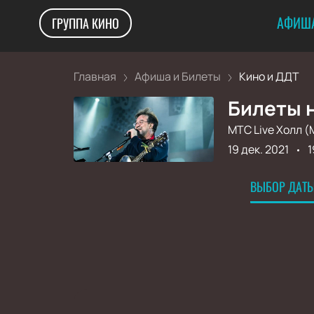
АФИША
ГРУППА КИНО
Главная
Афиша и Билеты
Кино и ДДТ
Билеты н
МТС Live Холл (
19 дек. 2021
1
ВЫБОР ДАТЫ