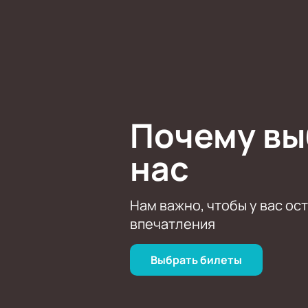
«Солнце взойдет», «В постели», «З
многотысячные стадионы, участие в
Команда «Кино» просуществовала вс
грядущих поколений. Купить билеты
– не ваш путь? Яркие сайты с под
подлинные билеты по разумным цен
Почему в
нас
Нам важно, чтобы у вас ос
впечатления
Выбрать билеты