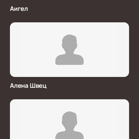
Аигел
Алена Швец