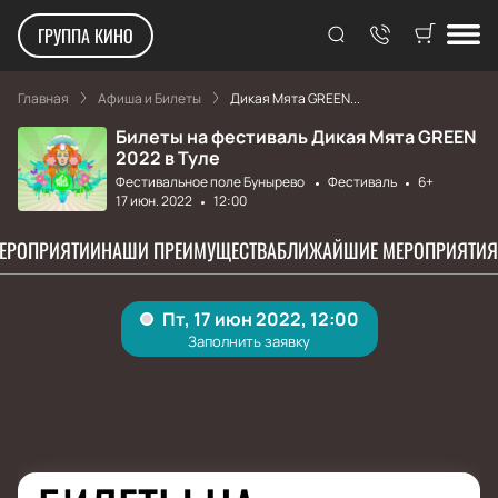
ГРУППА КИНО
Главная
Афиша и Билеты
Дикая Мята GREEN...
Билеты на фестиваль Дикая Мята GREEN
2022 в Туле
Фестивальное поле Бунырево
Фестиваль
6+
17 июн. 2022
12:00
МЕРОПРИЯТИИ
НАШИ ПРЕИМУЩЕСТВА
БЛИЖАЙШИЕ МЕРОПРИЯТИЯ